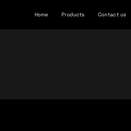
Home
Products
Contact us
Privacy Policy
Refund Policy
Terms and cond
Compatibility