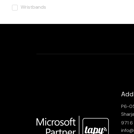
Wristbands
Add
P6-05
Sharj
971 6
info@